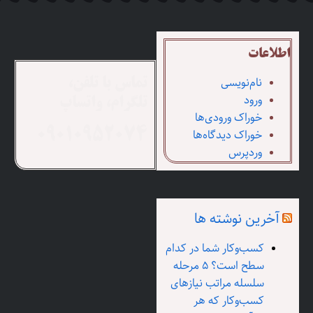
اطلاعات
نام‌نویسی
تماس با تلفن،
ورود
تلگرام، واتساپ
خوراک ورودی‌ها
خوراک دیدگاه‌ها
09010952074
وردپرس
آخرین نوشته ها
کسب‌وکار شما در کدام
سطح است؟ ۵ مرحله
سلسله مراتب نیازهای
کسب‌وکار که هر