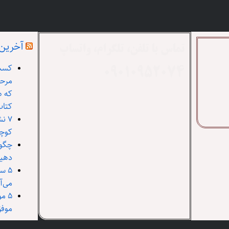
آخرین 
تماس با تلفن، تلگرام، واتساپ
09010952074
مرحل
که ه
کتاب his Next
۷ ن
کوچی
چگون
دهی
۵ س
می‌آو
۵ م
موف