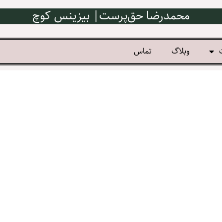
محمدرضا حق‌پرست| بیزینس کوچ
وبلاگ
تماس