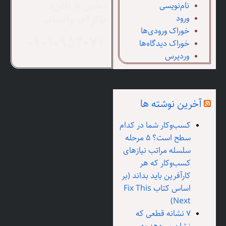
نام‌نویسی
تماس با تلفن،
ورود
تلگرام، واتساپ
خوراک ورودی‌ها
خوراک دیدگاه‌ها
09010952074
وردپرس
آخرین نوشته ها
کسب‌وکار شما در کدام
سطح است؟ ۵ مرحله
سلسله مراتب نیازهای
کسب‌وکار که هر
کارآفرین باید بداند (بر
اساس کتاب Fix This
Next)
۷ نشانه قطعی که