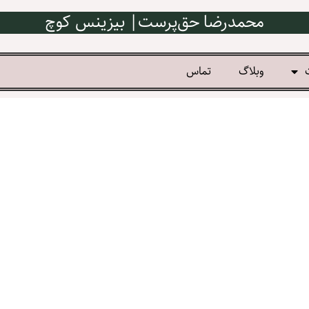
محمدرضا حق‌پرست| بیزینس کوچ
وبلاگ
تماس