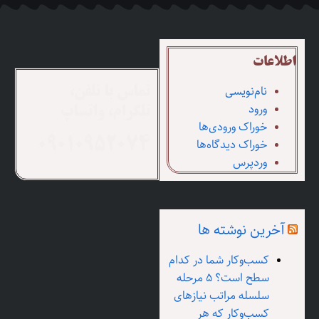
اطلاعات
نام‌نویسی
تماس با تلفن،
ورود
تلگرام، واتساپ
خوراک ورودی‌ها
خوراک دیدگاه‌ها
09010952074
وردپرس
آخرین نوشته ها
کسب‌وکار شما در کدام
سطح است؟ ۵ مرحله
سلسله مراتب نیازهای
کسب‌وکار که هر