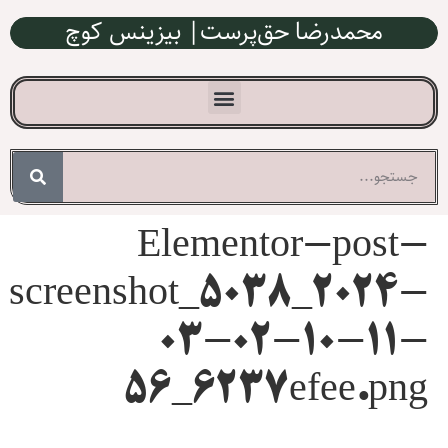
محمدرضا حق‌پرست| بیزینس کوچ
Elementor-post-
screenshot_5038_2024-
03-02-10-11-
56_6237efee.png